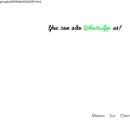
google463f4fdbd04fa038.html
07826 316 222
You can also
WhatsApp
us!
Maison
Sur
Clien