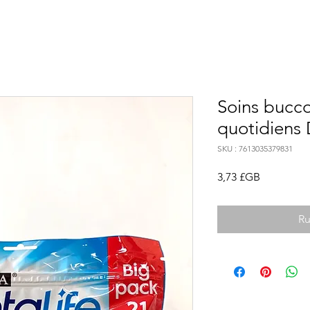
Soins bucco
quotidiens 
SKU : 7613035379831
Prix
3,73 £GB
Ru