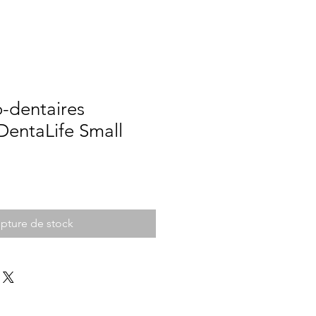
-dentaires
DentaLife Small
pture de stock