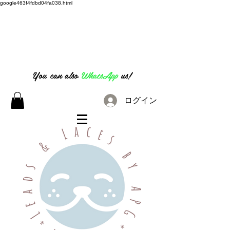
google463f4fdbd04fa038.html
07826 316 222
You can also
WhatsApp
us!
ログイン