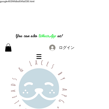
google463f4fdbd04fa038.html
07826 316 222
You can also
WhatsApp
us!
ログイン