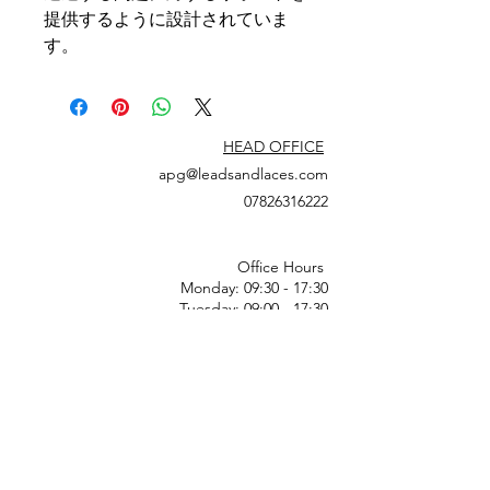
提供するように設計されていま
す。
HEAD OFFICE
apg@leadsandlaces.com
07826316222
Office Hours
Monday: 09:30 - 17:30
Tuesday: 09:00 - 17:30
Wednesday: 09:00 - 17:30
Thursday: 09:00 - 17:30
Friday: 09:30 - 17:00
Saturday: Closed
Sunday: Closed
Bank Holidays & National Holidays: Closed