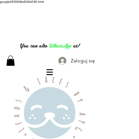
google463f4fdbd04fa038.html
07826 316 222
You can also
WhatsApp
us!
Zaloguj się