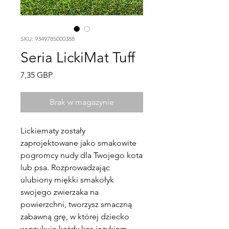
SKU: 9349785000388
Seria LickiMat Tuff
Cena
7,35 GBP
Brak w magazynie
Lickiematy zostały 
zaprojektowane jako smakowite 
pogromcy nudy dla Twojego kota 
lub psa. Rozprowadzając 
ulubiony miękki smakołyk 
swojego zwierzaka na 
powierzchni, tworzysz smaczną 
zabawną grę, w której dziecko 
wyszukuje każdy kęs językiem.