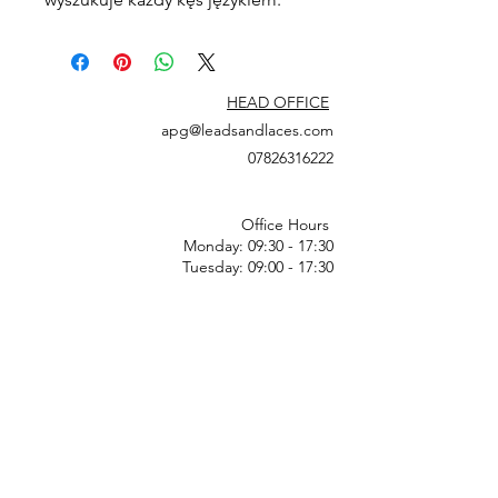
HEAD OFFICE
apg@leadsandlaces.com
07826316222
Office Hours
Monday: 09:30 - 17:30
Tuesday: 09:00 - 17:30
Wednesday: 09:00 - 17:30
Thursday: 09:00 - 17:30
Friday: 09:30 - 17:00
Saturday: Closed
Sunday: Closed
Bank Holidays & National Holidays: Closed