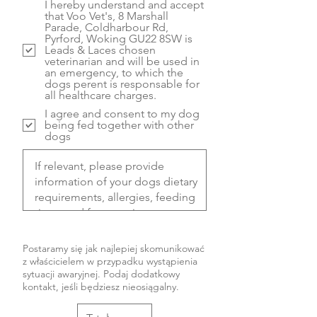
I hereby understand and accept
that Voo Vet's, 8 Marshall
Parade, Coldharbour Rd,
Pyrford, Woking GU22 8SW is
Leads & Laces chosen
veterinarian and will be used in
an emergency, to which the
dogs perent is responsable for
all healthcare charges.
I agree and consent to my dog
being fed together with other
dogs
Kontakt w nagłych wypadkach...
Postaramy się jak najlepiej skomunikować
z właścicielem w przypadku wystąpienia
sytuacji awaryjnej. Podaj dodatkowy
kontakt, jeśli będziesz nieosiągalny.