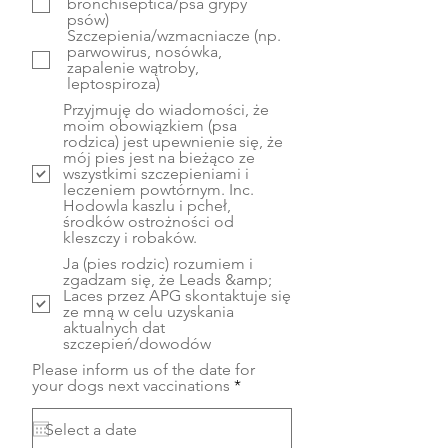
bronchiseptica/psa grypy
e
psów)
Szczepienia/wzmacniacze (np.
parwowirus, nosówka,
zapalenie wątroby,
leptospiroza)
Przyjmuję do wiadomości, że
moim obowiązkiem (psa
rodzica) jest upewnienie się, że
mój pies jest na bieżąco ze
wszystkimi szczepieniami i
leczeniem powtórnym. Inc.
Hodowla kaszlu i pcheł,
środków ostrożności od
kleszczy i robaków.
Ja (pies rodzic) rozumiem i
zgadzam się, że Leads &amp;
Laces przez APG skontaktuje się
ze mną w celu uzyskania
aktualnych dat
szczepień/dowodów
Please inform us of the date for
r
your dogs next vaccinations
*
e
q
u