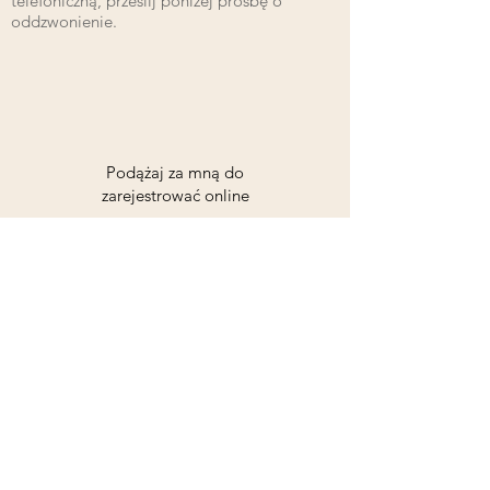
telefoniczną, prześlij poniżej prośbę o
oddzwonienie.
Podążaj za mną do
zarejestrować online