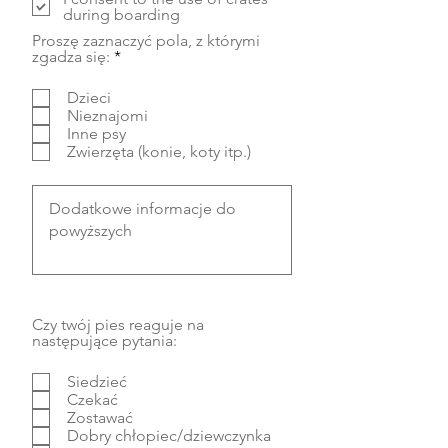
during boarding
Proszę zaznaczyć pola, z którymi
W
zgadza się:
*
y
m
Dzieci
a
Nieznajomi
g
Inne psy
a
Zwierzęta (konie, koty itp.)
n
e
Czy twój pies reaguje na
następujące pytania:
Siedzieć
Czekać
Zostawać
Dobry chłopiec/dziewczynka