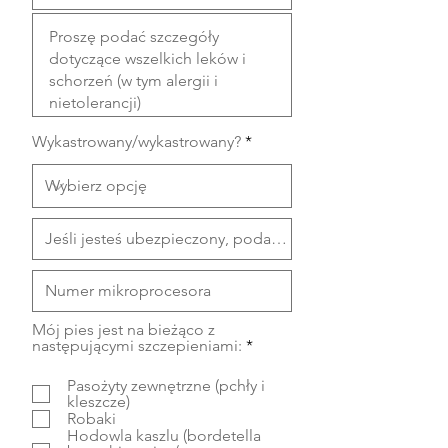
i
r
e
d
Wykastrowany/wykastrowany?
Mój pies jest na bieżąco z
W
następującymi szczepieniami:
*
y
m
Pasożyty zewnętrzne (pchły i
a
kleszcze)
g
Robaki
a
Hodowla kaszlu (bordetella
n