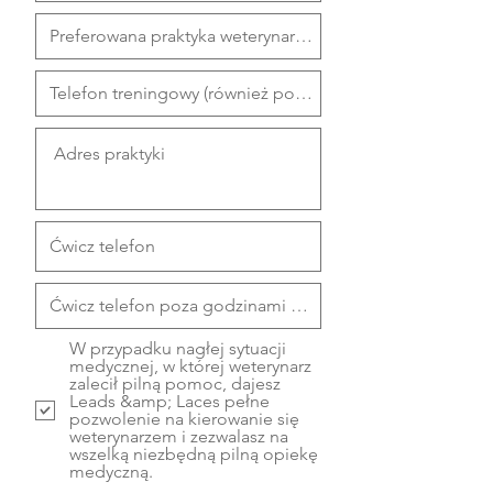
i
r
e
d
W przypadku nagłej sytuacji
medycznej, w której weterynarz
zalecił pilną pomoc, dajesz
Leads &amp; Laces pełne
pozwolenie na kierowanie się
weterynarzem i zezwalasz na
wszelką niezbędną pilną opiekę
medyczną.