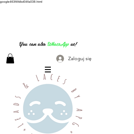
google463f4fdbd04fa038.html
07826 316 222
You can also
WhatsApp
us!
Zaloguj się