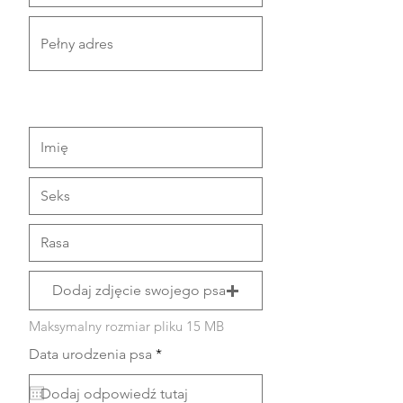
O twoim psiaku...
Dodaj zdjęcie swojego psa
Maksymalny rozmiar pliku 15 MB
r
Data urodzenia psa
*
e
q
u